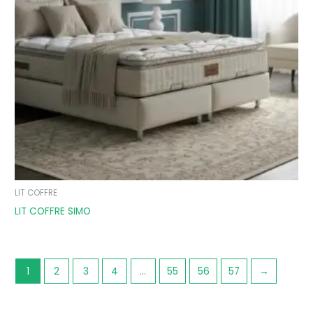
LIT COFFRE
LIT COFFRE SIMO
1
2
3
4
…
55
56
57
→