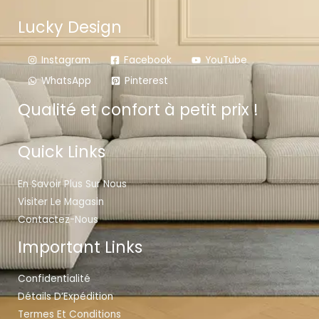
Lucky Design
Instagram
Facebook
YouTube
WhatsApp
Pinterest
Qualité et confort à petit prix !
Quick Links
En Savoir Plus Sur Nous
Visiter Le Magasin
Contactez-Nous
Important Links
Confidentialité
Détails D’Expédition
Termes Et Conditions