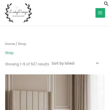
Skip
f
to
S
content
Sorted
by
latest
Home
/ Shop
Shop
Showing 1–9 of 507 results