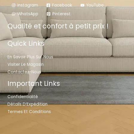
Instagram
Facebook
YouTube
WhatsApp
Pinterest
Qualité et confort à petit prix !
Quick Links
En Savoir Plus Sur Nous
Visiter Le Magasin
Contactez-Nous
Important Links
Confidentialité
Détails D’Expédition
Termes Et Conditions