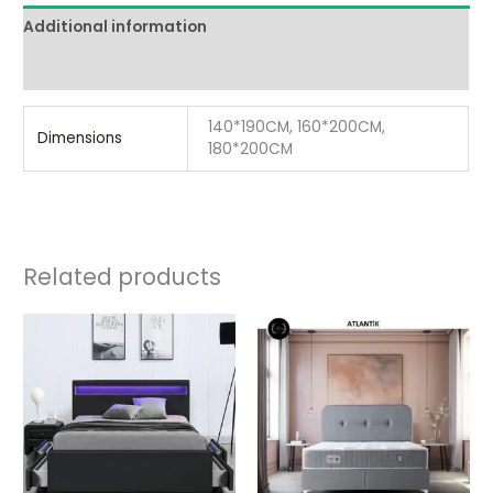
Additional information
Reviews (0)
140*190CM, 160*200CM,
Dimensions
180*200CM
Related products
Price
Price
range:
range:
890,00 €
590,00 €
through
through
1090,00 €
740,00 €