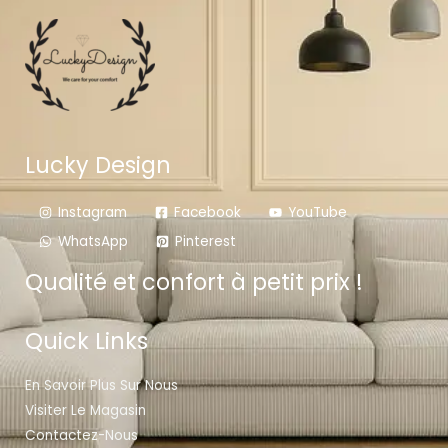
Lucky Design
Instagram
Facebook
YouTube
WhatsApp
Pinterest
Qualité et confort à petit prix !
Quick Links
En Savoir Plus Sur Nous
Visiter Le Magasin
Contactez-Nous