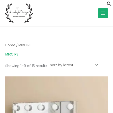
Skip
f
to
S
content
Sorted
by
latest
Home
/ MIROIRS
MIROIRS
Showing 1–9 of 15 results