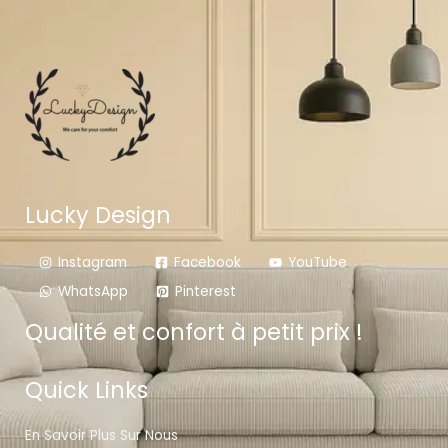
Lucky Design
Instagram
Facebook
YouTube
WhatsApp
Pinterest
Qualité et confort à petit prix !
Quick Links
En Savoir Plus Sur Nous