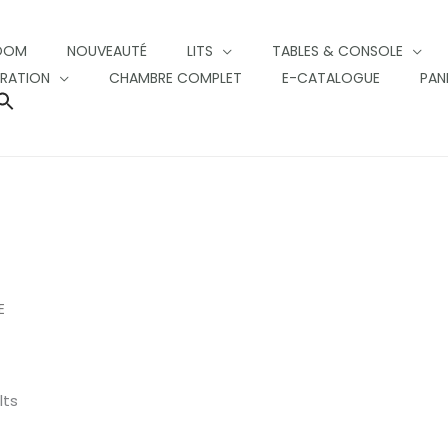
OOM
NOUVEAUTÉ
LITS
TABLES & CONSOLE
RATION
CHAMBRE COMPLET
E-CATALOGUE
PAN
SEARCH
FOR:
SEARCH BUTTON
Sorted
by
latest
E
lts