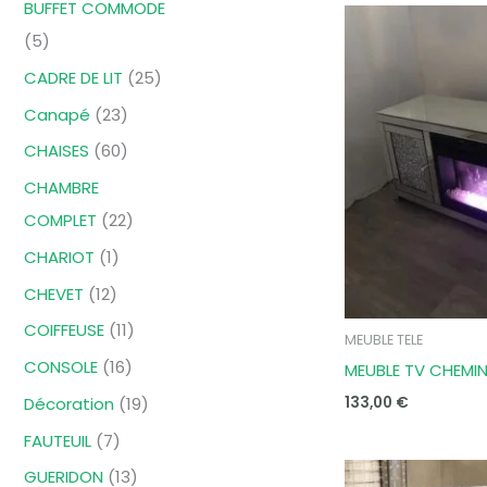
BUFFET COMMODE
s
s
t
t
s
t
s
s
s
t
t
s
t
t
t
t
t
t
t
t
s
s
t
t
t
t
s
s
c
t
t
5
s
s
s
s
s
s
s
s
s
s
s
s
s
s
s
s
s
t
s
s
CADRE DE LIT
25
s
Canapé
23
CHAISES
60
CHAMBRE
COMPLET
22
CHARIOT
1
CHEVET
12
COIFFEUSE
11
MEUBLE TELE
CONSOLE
16
MEUBLE TV CHEMIN
Décoration
19
133,00
€
FAUTEUIL
7
GUERIDON
13