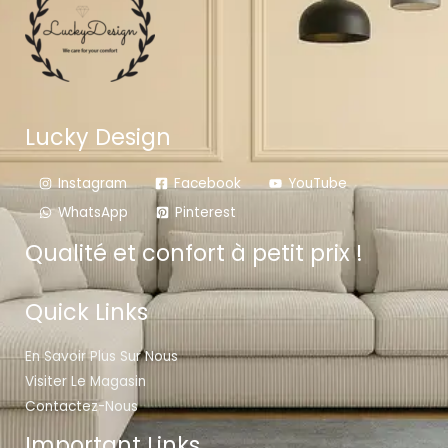
Lucky Design
Instagram
Facebook
YouTube
WhatsApp
Pinterest
Qualité et confort à petit prix !
Quick Links
En Savoir Plus Sur Nous
Visiter Le Magasin
Contactez-Nous
Important Links