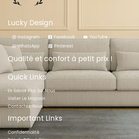
Lucky Design
Instagram
Facebook
YouTube
WhatsApp
Pinterest
Qualité et confort à petit prix !
Quick Links
En Savoir Plus Sur Nous
Visiter Le Magasin
Contactez-Nous
Important Links
Confidentialité