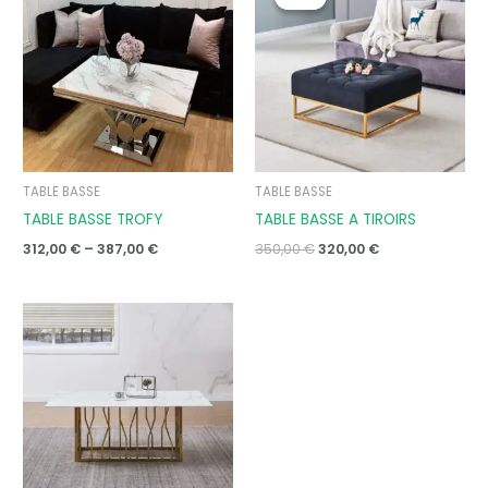
312,00 €
was:
is:
through
350,00 €.
320,00 €.
387,00 €
TABLE BASSE
TABLE BASSE
TABLE BASSE TROFY
TABLE BASSE A TIROIRS
312,00
€
–
387,00
€
350,00
€
320,00
€
Price
range:
472,00 €
through
497,00 €