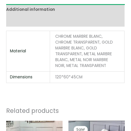
Additional information
Reviews (0)
CHROME MARBRE BLANC,
CHROME TRANSPARENT, GOLD
MARBRE BLANC, GOLD
Material
TRANSPARENT, METAL MARBRE
BLANC, METAL NOIR MARBRE
NOIR, METAL TRANSPARENT
Dimensions
120*60*45CM
Related products
Price
Original
Current
range:
price
price
Sale!
Sale!