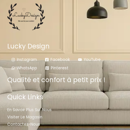
Lucky Design
Instagram
Facebook
YouTube
WhatsApp
Pinterest
Qualité et confort à petit prix !
Quick Links
En Savoir Plus Sur Nous
Visiter Le Magasin
Contactez-Nous