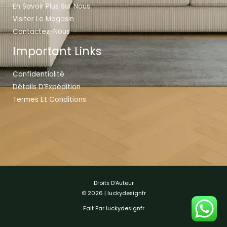
En Savoir Plus Sur Nous
Visiter Le Magasin
Contactez-Nous
Important Links
Confidentialité
Détails D’Expédition
Termes Et Conditions
Droits D’Auteur
© 2026 | luckydesignfr
Fait Par luckydesignfr