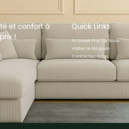
té et confort à
Quick Links
prix !
En Savoir Plus Sur Nous
Visiter Le Magasin
Contactez-Nous