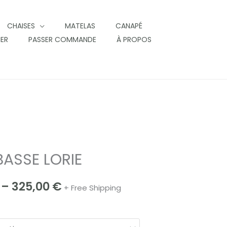
CHAISES
MATELAS
CANAPÉ
IER
PASSER COMMANDE
À PROPOS
BASSE LORIE
Price
range:
–
325,00
€
+ Free Shipping
225,00 €
through