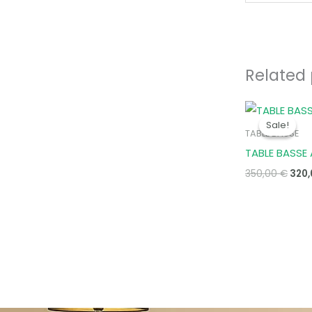
Related
Orig
pric
Sale!
Sale!
was
TABLE BASSE
350,
TABLE BASSE 
350,00
€
320