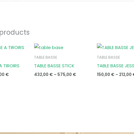
 products
inal
Current
Price
e
price
range:
:
is:
432,00 €
TABLE BASSE
TABLE BASSE
00 €.
320,00 €.
through
A TIROIRS
TABLE BASSE STICK
TABLE BASSE JES
575,00 €
,00
€
432,00
€
–
575,00
€
150,00
€
–
212,00