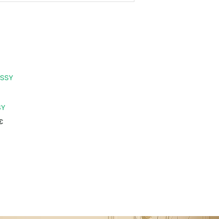
Price
range:
150,00 €
through
SY
212,00 €
€