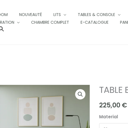
OOM
NOUVEAUTÉ
LITS
TABLES & CONSOLE
RATION
CHAMBRE COMPLET
E-CATALOGUE
PAN
SEARCH
FOR:
SEARCH BUTTON
TABLE 
TABLE
BASSE
225,00
€
LORIE
quantity
Material