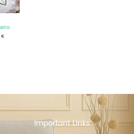
ANTO
0
€
Important Links