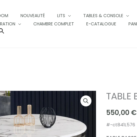
OOM
NOUVEAUTÉ
LITS
TABLES & CONSOLE
RATION
CHAMBRE COMPLET
E-CATALOGUE
PAN
SEARCH
FOR:
SEARCH BUTTON
TABLE
TABLE
BASSE
550,00
€
ATMOS
quantity
#-ct841L576