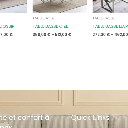
TABLE BASSE
TABLE BASSE
 GOSSIP
TABLE BASSE GIZE
TABLE BASSE LEV
7,00
€
350,00
€
–
512,00
€
272,00
€
–
462,0
té et confort à
Quick Links
prix !