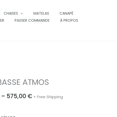
CHAISES
MATELAS
CANAPÉ
IER
PASSER COMMANDE
À PROPOS
 BASSE ATMOS
Price
range:
–
575,00
€
+ Free Shipping
550,00 €
through