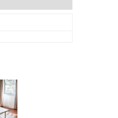
Price
range:
272,00 €
through
462,00 €