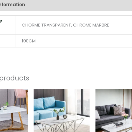
information
Reviews (0)
E
CHORME TRANSPARENT, CHROME MARBRE
100CM
 products
Price
Price
range:
range:
597,00 €
350,00 €
through
through
697,00 €
512,00 €