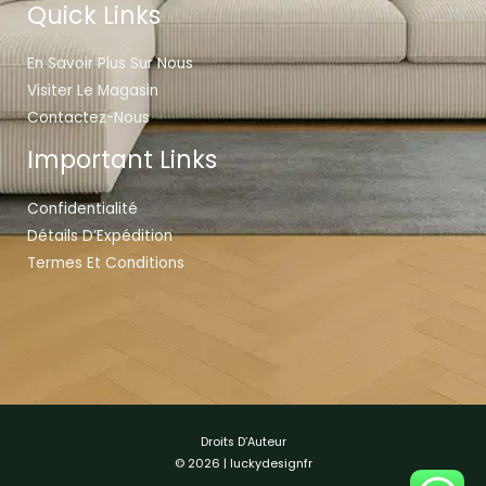
Quick Links
En Savoir Plus Sur Nous
Visiter Le Magasin
Contactez-Nous
Important Links
Confidentialité
Détails D’Expédition
Termes Et Conditions
Droits D’Auteur
© 2026 | luckydesignfr