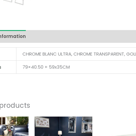
information
Reviews (0)
CHROME BLANC ULTRA, CHROME TRANSPARENT, GOL
s
79×40.50 + 59x35CM
 products
Price
Price
range:
range:
947,00 €
262,00 €
through
through