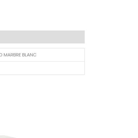
D MARBRE BLANC
Price
range:
225,00 €
through