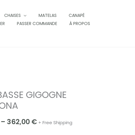
CHAISES
MATELAS
CANAPÉ
IER
PASSER COMMANDE
À PROPOS
 BASSE GIGOGNE
Price
ONA
range:
287,00 €
–
362,00
€
+ Free Shipping
through