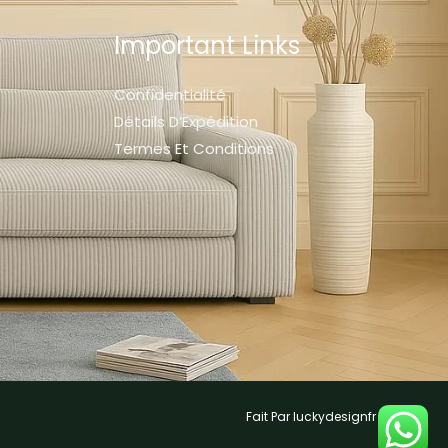
Important Links
Confidentialité
Détails D’Expédition
Termes Et Conditions
Fait Par luckydesignfr