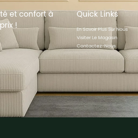
té et confort à
Quick Links
prix !
En Savoir Plus Sur Nous
Visiter Le Magasin
Contactez-Nous