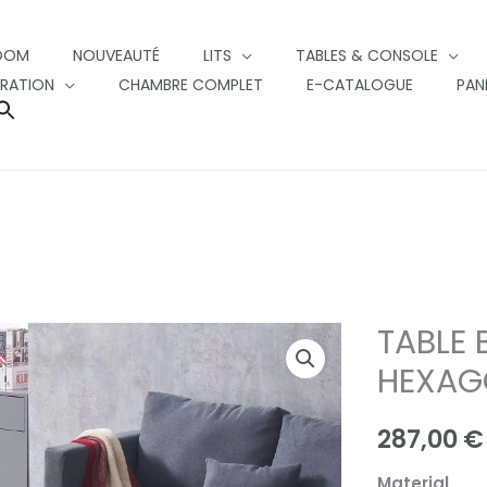
OOM
NOUVEAUTÉ
LITS
TABLES & CONSOLE
RATION
CHAMBRE COMPLET
E-CATALOGUE
PAN
SEARCH
FOR:
SEARCH BUTTON
TABLE
TABLE
BASSE
HEXAG
GIGOGNE
HEXAGONA
287,00
€
quantity
Material