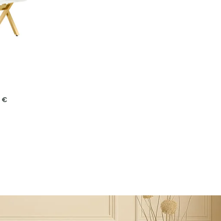
300,00 €
0
€