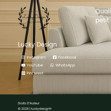
Quali
petit 
Lucky Design
Instagram
Facebook
YouTube
WhatsApp
Pinterest
Droits D’Auteur
© 2026 | luckydesignfr