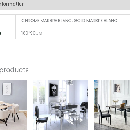
information
Reviews (0)
CHROME MARBRE BLANC, GOLD MARBRE BLANC
s
180*90CM
 products
Price
Price
range:
range:
462,00 €
374,00 €
through
through
600,00 €
489,00 €