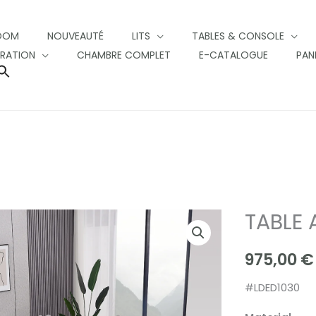
OOM
NOUVEAUTÉ
LITS
TABLES & CONSOLE
RATION
CHAMBRE COMPLET
E-CATALOGUE
PAN
SEARCH
FOR:
SEARCH BUTTON
TABLE 
TABLE
A
975,00
€
MANGER
GOSSIP
#LDED1030
quantity