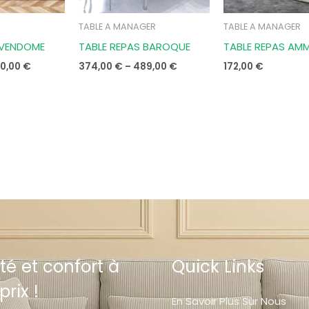
TABLE A MANAGER
TABLE A MANAGER
 VENDOME
TABLE REPAS BAROQUE
TABLE REPAS AM
0,00
€
374,00
€
–
489,00
€
172,00
€
té et confort à
Quick Links
prix !
En Savoir Plus Sur Nous