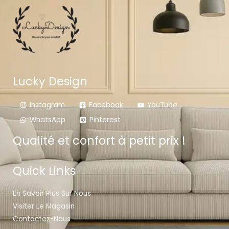
Lucky Design
Instagram
Facebook
YouTube
WhatsApp
Pinterest
Qualité et confort à petit prix !
Quick Links
En Savoir Plus Sur Nous
Visiter Le Magasin
Contactez-Nous