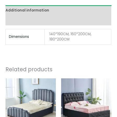
Additional information
Reviews (0)
140*190CM, 160*200CM,
Dimensions
180*200CM
Related products
Price
range:
495,00 €
through
695,00 €