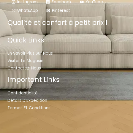
Instagram
Facebook
YouTube
WhatsApp
Pinterest
Qualité et confort à petit prix !
Quick Links
En Savoir Plus Sur Nous
Visiter Le Magasin
Contactez-Nous
Important Links
Confidentialité
Détails D’Expédition
Termes Et Conditions