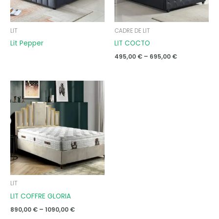
LIT
CADRE DE LIT
Lit Pepper
LIT COCTO
495,00
€
–
695,00
€
Price
range:
890,00 €
through
1090,00 €
LIT
LIT COFFRE GLORIA
890,00
€
–
1090,00
€