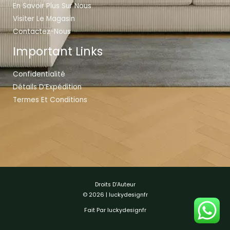
En Savoir Plus Sur Nous
Visiter Le Magasin
Contactez-Nous
Important Links
Confidentialité
Détails D’Expédition
Termes Et Conditions
Droits D’Auteur
© 2026 | luckydesignfr
Fait Par luckydesignfr