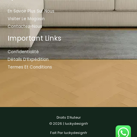
En Savoir Plus Sur Nous
Visiter Le Magasin
Contactez-Nous
Important Links
Confidentialité
Détails D’Expédition
Termes Et Conditions
Droits D’Auteur
© 2026 | luckydesignfr
Fait Par luckydesignfr