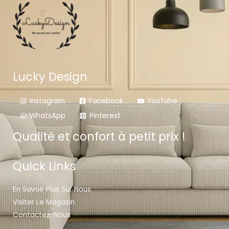
Lucky Design
Instagram
Facebook
YouTube
WhatsApp
Pinterest
Qualité et confort à petit prix !
Quick Links
En Savoir Plus Sur Nous
Visiter Le Magasin
Contactez-Nous