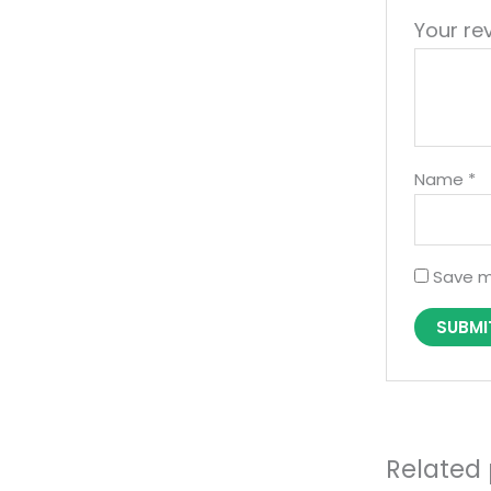
Your re
Name
*
Save m
Related