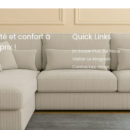
té et confort à
Quick Links
prix !
En Savoir Plus Sur Nous
Visiter Le Magasin
Contactez-Nous