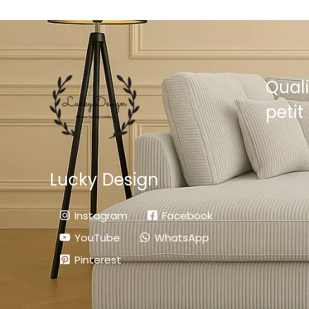
Quali
petit 
Lucky Design
Instagram
Facebook
YouTube
WhatsApp
Pinterest