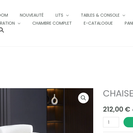
OOM
NOUVEAUTÉ
LITS
TABLES & CONSOLE
RATION
CHAMBRE COMPLET
E-CATALOGUE
PAN
SEARCH
FOR:
SEARCH BUTTON
CHAISE
CHAISE
BULLE
212,00
€
quantity