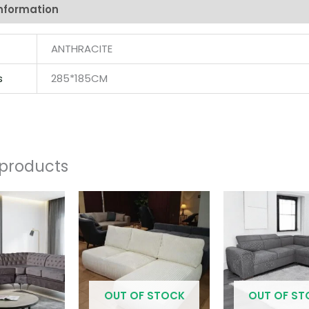
information
Reviews (0)
ANTHRACITE
s
285*185CM
 products
OUT OF STOCK
OUT OF S