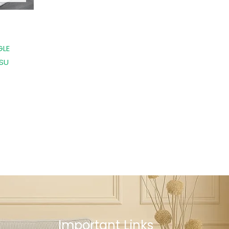
GLE
SSU
Important Links