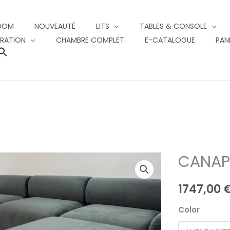
OOM
NOUVEAUTÉ
LITS
TABLES & CONSOLE
RATION
CHAMBRE COMPLET
E-CATALOGUE
PAN
SEARCH
FOR:
SEARCH BUTTON
CANAP
CANAPE
OSLO
1747,00
VELOURS
quantity
Color