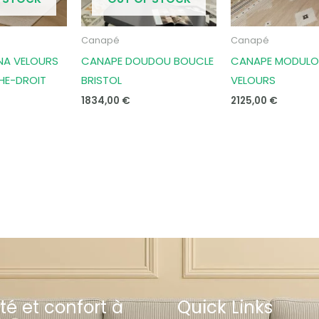
Canapé
Canapé
NA VELOURS
CANAPE DOUDOU BOUCLE
CANAPE MODULO
HE-DROIT
BRISTOL
VELOURS
1834,00
€
2125,00
€
té et confort à
Quick Links