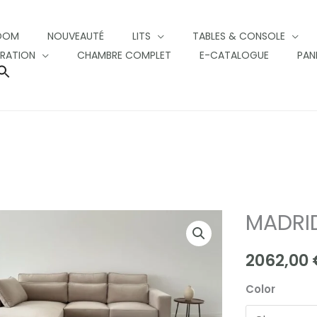
OOM
NOUVEAUTÉ
LITS
TABLES & CONSOLE
RATION
CHAMBRE COMPLET
E-CATALOGUE
PAN
SEARCH
FOR:
SEARCH BUTTON
MADRI
MADRID
CANAPE
2062,00
ANGLE
quantity
Color