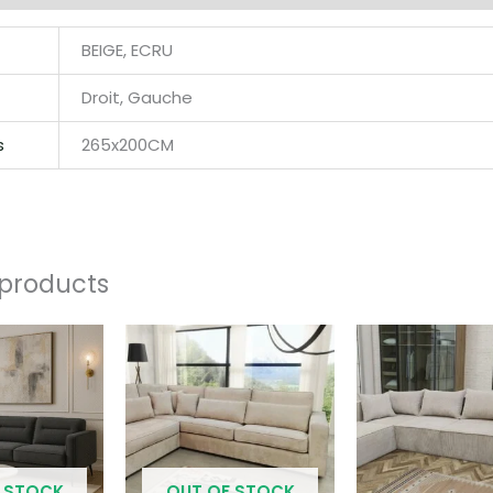
BEIGE, ECRU
Droit, Gauche
s
265x200CM
 products
 STOCK
OUT OF STOCK