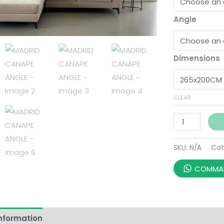
Angle
Dimensions
CLEAR
SKU:
N/A
Cat
COMMAN
information
Reviews (0)