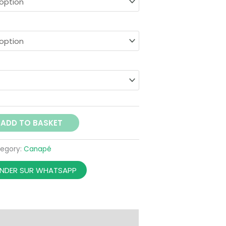
ADD TO BASKET
egory:
Canapé
DER SUR WHATSAPP