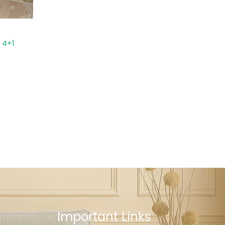
 4+1
Important Links