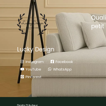
Quali
petit 
Lucky Design
Instagram
Facebook
YouTube
WhatsApp
Pinterest
Droits D’Auteur