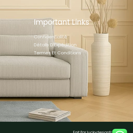
Important Links
Confidentialité
Détails D’Expédition
Termes Et Conditions
Fait Par luckydesignfr