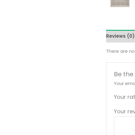
Reviews (0)
There are no
Be the
Your emai
Your ra
Your re