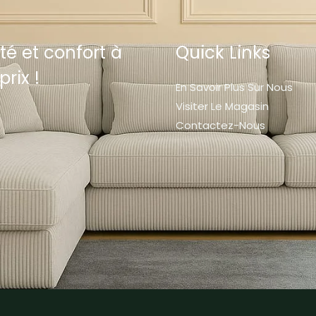
té et confort à
Quick Links
prix !
En Savoir Plus Sur Nous
Visiter Le Magasin
Contactez-Nous