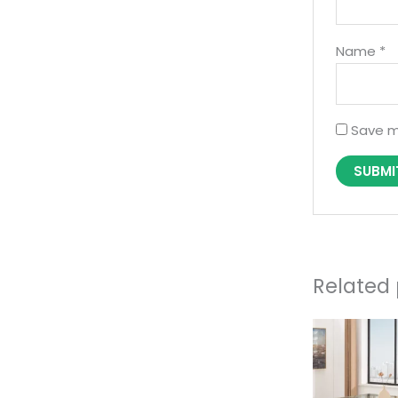
Name
*
Save m
Related