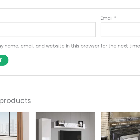
Email
*
y name, email, and website in this browser for the next tim
 products
Price
range:
500,00 €
through
625,00 €