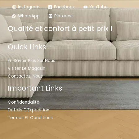
Instagram
Facebook
YouTube
WhatsApp
Pinterest
Qualité et confort à petit prix !
Quick Links
En Savoir Plus Sur Nous
Visiter Le Magasin
Contactez-Nous
Important Links
Confidentialité
Détails D’Expédition
Termes Et Conditions