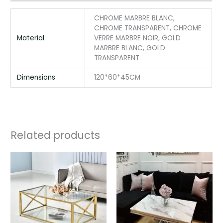
CHROME MARBRE BLANC,
CHROME TRANSPARENT, CHROME
Material
VERRE MARBRE NOIR, GOLD
MARBRE BLANC, GOLD
TRANSPARENT
Dimensions
120*60*45CM
Related products
Price
Price
range:
range:
350,00 €
312,00 €
through
through
400,00 €
387,00 €