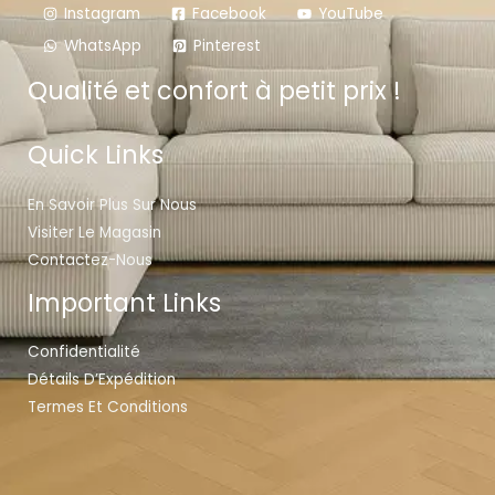
Instagram
Facebook
YouTube
WhatsApp
Pinterest
Qualité et confort à petit prix !
Quick Links
En Savoir Plus Sur Nous
Visiter Le Magasin
Contactez-Nous
Important Links
Confidentialité
Détails D’Expédition
Termes Et Conditions