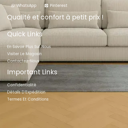
WhatsApp
Pinterest
Qualité et confort à petit prix !
Quick Links
En Savoir Plus Sur Nous
Visiter Le Magasin
Contactez-Nous
Important Links
Confidentialité
Détails D’Expédition
Termes Et Conditions