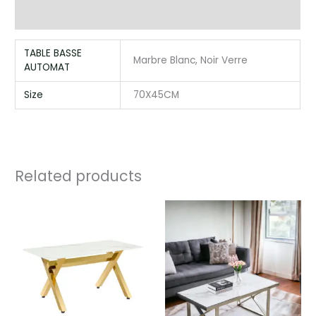
Reviews (0)
TABLE BASSE
Marbre Blanc, Noir Verre
AUTOMAT
Size
70X45CM
Related products
Price
Price
range:
range:
225,00 €
272,00 €
through
through
300,00 €
462,00 €