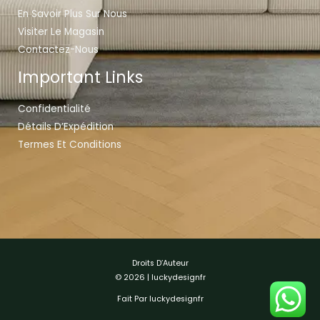
En Savoir Plus Sur Nous
Visiter Le Magasin
Contactez-Nous
Important Links
Confidentialité
Détails D’Expédition
Termes Et Conditions
Droits D’Auteur
© 2026 | luckydesignfr
Fait Par luckydesignfr