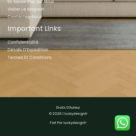
En Savoir Plus Sur Nous
Visiter Le Magasin
Contactez-Nous
Important Links
Confidentialité
Détails D’Expédition
Termes Et Conditions
Droits D’Auteur
© 2026 | luckydesignfr
Fait Par luckydesignfr