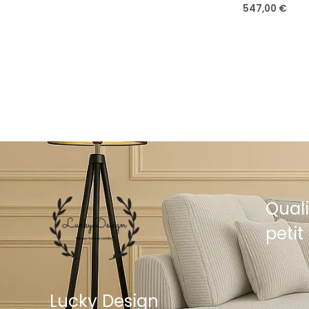
547,00
€
Quali
petit 
Lucky Design