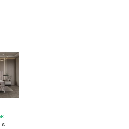
Price
range:
750,00 €
through
900,00 €
AR
0
€