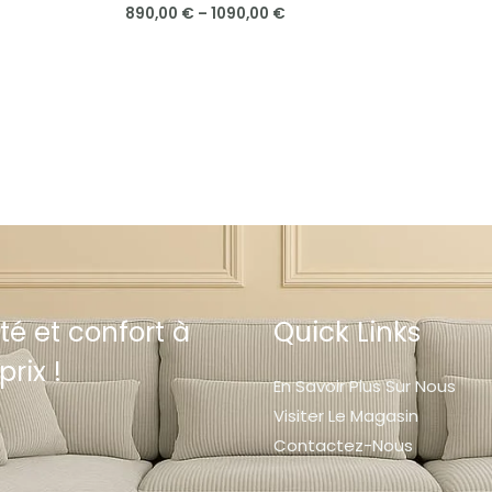
890,00
€
–
1090,00
€
té et confort à
Quick Links
prix !
En Savoir Plus Sur Nous
Visiter Le Magasin
Contactez-Nous