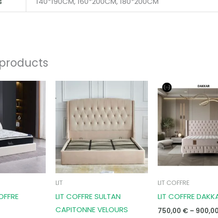
s
140*190CM, 160*200CM, 180*200CM
 products
Price
range:
890,00 €
through
1090,00 €
LIT
LIT COFFRE
OFFRE
LIT COFFRE SULTAN
LIT COFFRE DAKK
CAPITONNE VELOURS
750,00
€
–
900,0