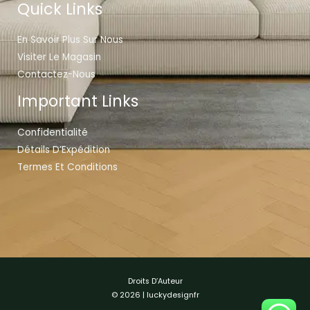
Quick Links
En Savoir Plus Sur Nous
Visiter Le Magasin
Contactez-Nous
Important Links
Confidentialité
Détails D’Expédition
Termes Et Conditions
Droits D’Auteur
© 2026 | luckydesignfr