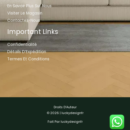
En Savoir Plus Sur Nous
Visiter Le Magasin
Contactez-Nous
Important Links
Confidentialité
Détails D’Expédition
Termes Et Conditions
Droits D’Auteur
© 2026 | luckydesignfr
Fait Par luckydesignfr