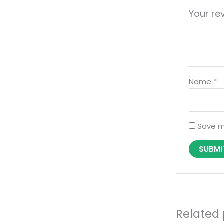
Your re
Name
*
Save m
Related