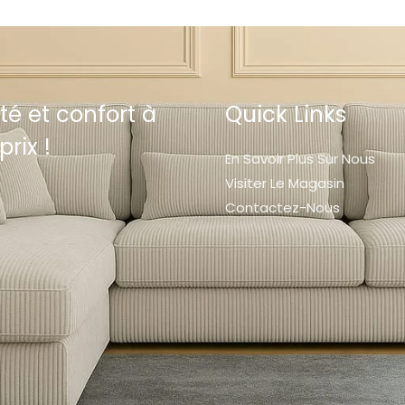
té et confort à
Quick Links
prix !
En Savoir Plus Sur Nous
Visiter Le Magasin
Contactez-Nous