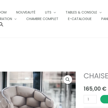
OOM
NOUVEAUTÉ
LITS
TABLES & CONSOLE
RATION
CHAMBRE COMPLET
E-CATALOGUE
PAN
SEARCH
FOR:
SEARCH BUTTON
CHAIS
CHAISES
BALLON
165,00
€
quantity