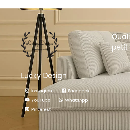
Quali
petit 
Lucky Design
Instagram
Facebook
YouTube
WhatsApp
Pinterest