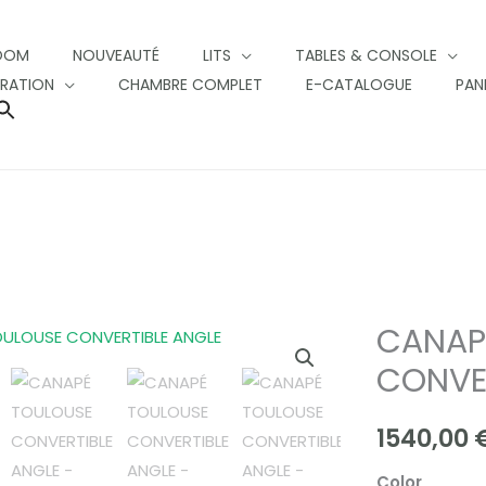
OOM
NOUVEAUTÉ
LITS
TABLES & CONSOLE
RATION
CHAMBRE COMPLET
E-CATALOGUE
PAN
SEARCH
FOR:
SEARCH BUTTON
CANAP
CANAPÉ
TOULOUSE
CONVE
CONVERTIBLE
ANGLE
1540,00
quantity
Color