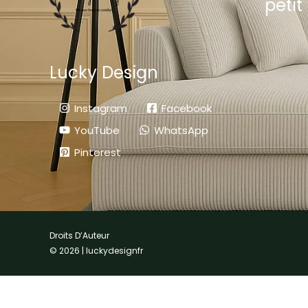
petit 
Lucky Design
Instagram
Facebook
YouTube
WhatsApp
Pinterest
Droits D’Auteur
© 2026 | luckydesignfr