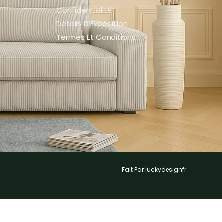
Confidentialité
Détails D’Expédition
Termes Et Conditions
Fait Par luckydesignfr