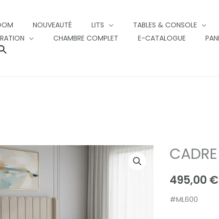
OOM
NOUVEAUTÉ
LITS
TABLES & CONSOLE
RATION
CHAMBRE COMPLET
E-CATALOGUE
PAN
SEARCH
FOR:
SEARCH BUTTON
CADRE 
CADRE
DE
495,00
€
LIT
TOKYO
#ML600
quantity