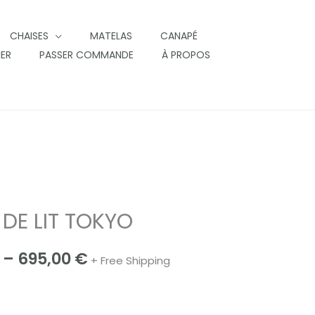
CHAISES
MATELAS
CANAPÉ
IER
PASSER COMMANDE
À PROPOS
DE LIT TOKYO
Price
range:
–
695,00
€
+ Free Shipping
495,00 €
through