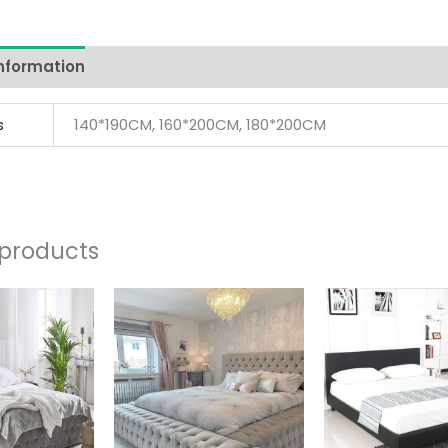
information
Reviews (0)
s
140*190CM, 160*200CM, 180*200CM
 products
Price
Price
range:
range:
590,00 €
890,00 €
through
through
790,00 €
1090,00 €