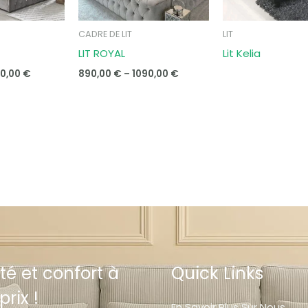
CADRE DE LIT
LIT
LIT ROYAL
Lit Kelia
0,00
€
890,00
€
–
1090,00
€
té et confort à
Quick Links
prix !
En Savoir Plus Sur Nous