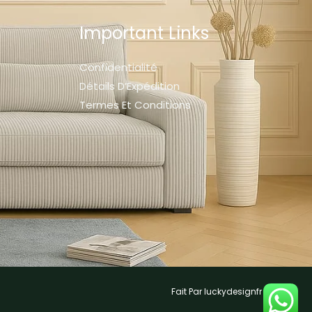
Important Links
Confidentialité
Détails D’Expédition
Termes Et Conditions
Fait Par luckydesignfr