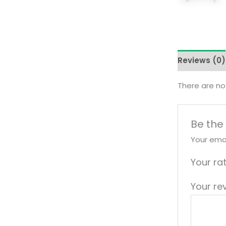
Reviews (0)
There are no
Be the
Your emai
Your ra
Your re