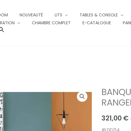
OOM
NOUVEAUTÉ
LITS
TABLES & CONSOLE
RATION
CHAMBRE COMPLET
E-CATALOGUE
PAN
SEARCH
FOR:
SEARCH BUTTON
BANQU
BANQUETTE
AVEC
RANGE
RANGEMENT
EN
321,00
€
VELOURS
#LDD214
quantity