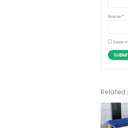
Name
*
Save m
Related