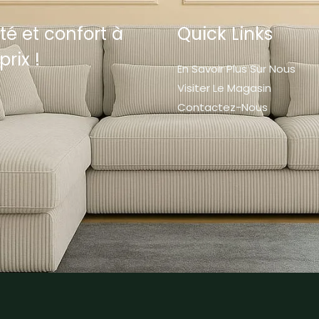
té et confort à
Quick Links
prix !
En Savoir Plus Sur Nous
Visiter Le Magasin
Contactez-Nous