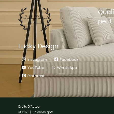
Quali
petit 
Lucky Design
Instagram
Facebook
YouTube
WhatsApp
Pinterest
Droits D’Auteur
© 2026 | luckydesignfr