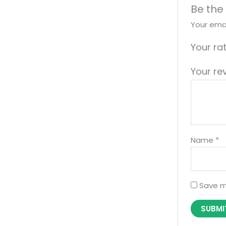
Be the
Your emai
Your ra
Your re
Name
*
Save m