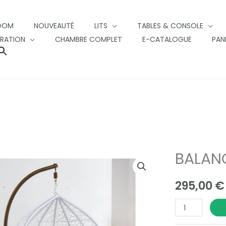
OOM
NOUVEAUTÉ
LITS
TABLES & CONSOLE
RATION
CHAMBRE COMPLET
E-CATALOGUE
PAN
SEARCH
FOR:
SEARCH BUTTON
BALAN
BALANCOIRE
ANTHRACITE
295,00
€
quantity