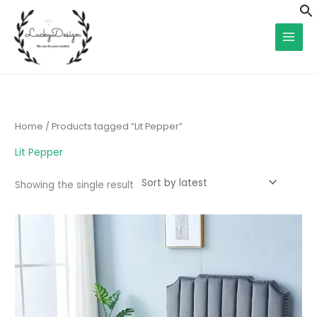
Skip
f
to
S
content
Home
/ Products tagged “Lit Pepper”
Lit Pepper
Showing the single result