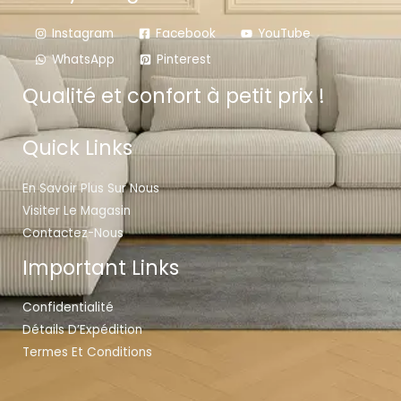
Instagram
Facebook
YouTube
WhatsApp
Pinterest
Qualité et confort à petit prix !
Quick Links
En Savoir Plus Sur Nous
Visiter Le Magasin
Contactez-Nous
Important Links
Confidentialité
Détails D’Expédition
Termes Et Conditions